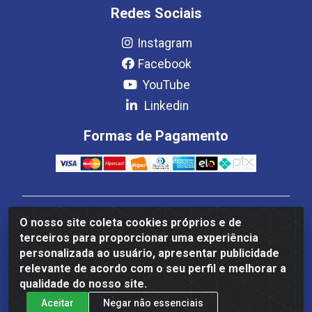
Redes Sociais
Instagram
Facebook
YouTube
Linkedin
Formas de Pagamento
Estrela Distribuição LTDA - CNPJ 08.691.096/0001-93 -
O nosso site coleta cookies próprios e de
Setor Setor de Industria Qi 22 Lt 7, 9, 11, 13, 14 Ao 32,
terceiros para proporcionar uma experiência
S/NC - Setor Industrial Ceilândia, Brasília/DF - CEP
personalizada ao usuário, apresentar publicidade
72265-220
relevante de acordo com o seu perfil e melhorar a
qualidade do nosso site.
Aceitar
Negar não essenciais