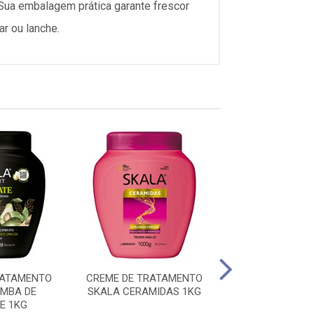
Sua embalagem prática garante frescor
ar ou lanche.
RATAMENTO
CREME DE TRATAMENTO
CREME DE TRA
MBA DE
SKALA CERAMIDAS 1KG
SKALA COQUE
E 1KG
FRUTAS 1