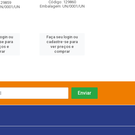
Código: 129860
129859
Código: 129
Embalagem: UN/0001/UN
UN/0001/UN
Embalagem: UN/
login ou
Faça seu login ou
Faça seu log
se para
cadastre-se para
cadastre-se 
ços e
ver preços e
ver preços
rar
comprar
comprar