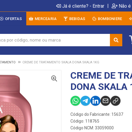
|
Já é cliente? - Entrar
Não é 
OFERTAS
MERCEARIA
BEBIDAS
BOMBONIERE
ATAMENTO
CREME DE TRATAMENTO SKALA DONA SKALA 1KG
CREME DE T
DONA SKALA 
Código do Fabricante: 15637
Código: 118765
Código NCM: 33059000