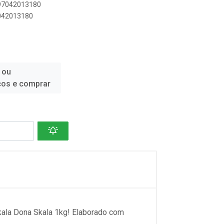
897042013180
7042013180
 ou
ços e comprar
kala Dona Skala 1kg! Elaborado com