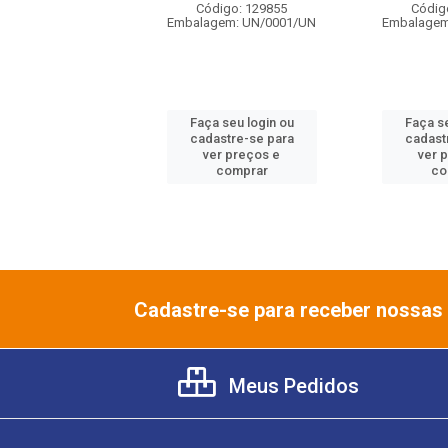
digo: 129861
Código: 129855
Códig
gem: UN/0001/UN
Embalagem: UN/0001/UN
Embalagem
 seu login ou
Faça seu login ou
Faça se
astre-se para
cadastre-se para
cadast
er preços e
ver preços e
ver 
comprar
comprar
co
Cadastre-se para receber nossas 
Meus Pedidos