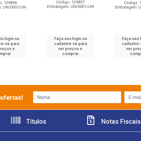
Código: 129857
o: 129856
Código: 
Embalagem: UN/0001/UN
: UN/0001/UN
Embalagem: 
u login ou
Faça seu login ou
Faça seu 
re-se para
cadastre-se para
cadastre-
preços e
ver preços e
ver pre
mprar
comprar
comp
ofertas!
Títulos
Notas Fiscais