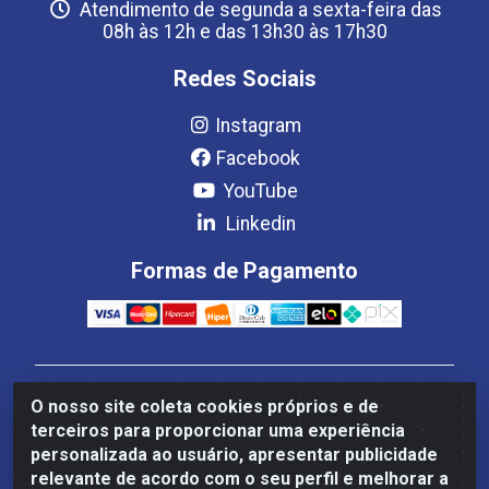
Atendimento de segunda a sexta-feira das
08h às 12h e das 13h30 às 17h30
Redes Sociais
Instagram
Facebook
YouTube
Linkedin
Formas de Pagamento
Estrela Distribuição LTDA - CNPJ 08.691.096/0001-93 -
O nosso site coleta cookies próprios e de
Setor Setor de Industria Qi 22 Lt 7, 9, 11, 13, 14 Ao 32,
terceiros para proporcionar uma experiência
S/NC - Setor Industrial Ceilândia, Brasília/DF - CEP
personalizada ao usuário, apresentar publicidade
72265-220
relevante de acordo com o seu perfil e melhorar a