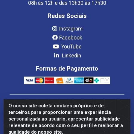
08h às 12h e das 13h30 às 17h30
Redes Sociais
Instagram
Facebook
YouTube
Linkedin
Formas de Pagamento
Estrela Distribuição LTDA - CNPJ 08.691.096/0001-93 -
O nosso site coleta cookies próprios e de
Setor Setor de Industria Qi 22 Lt 7, 9, 11, 13, 14 Ao 32,
terceiros para proporcionar uma experiência
S/NC - Setor Industrial Ceilândia, Brasília/DF - CEP
personalizada ao usuário, apresentar publicidade
72265-220
relevante de acordo com o seu perfil e melhorar a
qualidade do nosso site.