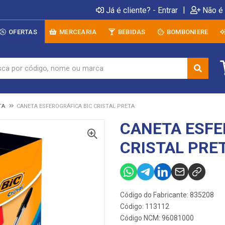
|
Já é cliente? - Entrar
Não é 
OFERTAS
MERCEARIA
BEBIDAS
BOMBONIERE
TA
CANETA ESFEROGRÁFICA BIC CRISTAL PRETA
CANETA ESFE
CRISTAL PRE
Código do Fabricante: 835208
Código: 113112
Código NCM: 96081000