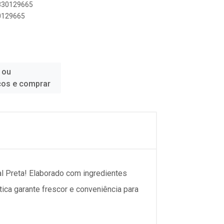
0330129665
30129665
 ou
ços e comprar
al Preta! Elaborado com ingredientes
ica garante frescor e conveniência para