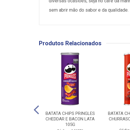
diversas ocasiões, seja no café da manh
sem abrir mão do sabor e da qualidade.
Produtos Relacionados
TA PRINGLES
BATATA CHIPS PRINGLES
BATATA CH
IGINAL 35G
CHEDDAR E BACON LATA
CHURRASC
105G