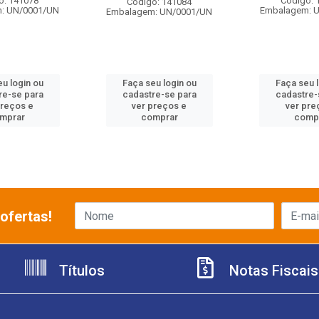
o: 141078
Código: 
Código: 141084
: UN/0001/UN
Embalagem: 
Embalagem: UN/0001/UN
u login ou
Faça seu login ou
Faça seu 
re-se para
cadastre-se para
cadastre-
preços e
ver preços e
ver pre
mprar
comprar
comp
ofertas!
Títulos
Notas Fiscais