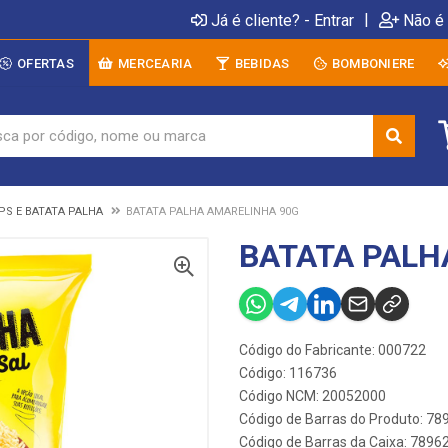
|
Já é cliente? - Entrar
Não é 
OFERTAS
MERCEARIA
BEBIDAS
BOMBONIERE
PS E BATATA PALHA
BATATA PALHA AMARELINHA 90G
BATATA PALH
Código do Fabricante: 000722
Código: 116736
Código NCM: 20052000
Código de Barras do Produto: 7
Código de Barras da Caixa: 789