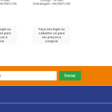
141086
Código: 141089
Código: 734
UN/0001/UN
Embalagem: UN/0001/UN
Embalagem: UN/
login ou
Faça seu login ou
Faça seu log
se para
cadastre-se para
cadastre-se 
ços e
ver preços e
ver preços
rar
comprar
comprar