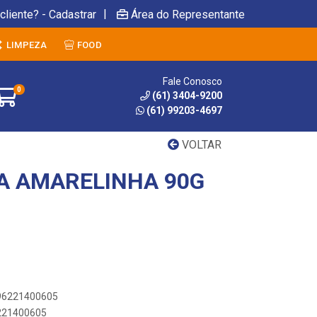
|
cliente? - Cadastrar
Área do Representante
LIMPEZA
FOOD
Fale Conosco
0
(61) 3404-9200
(61) 99203-4697
VOLTAR
A AMARELINHA 90G
896221400605
6221400605