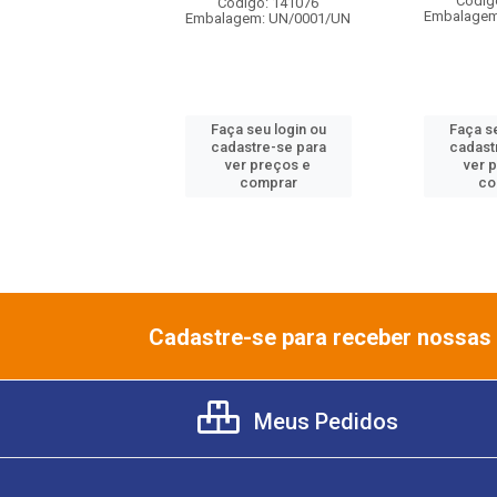
digo: 734963
Códig
Código: 141076
gem: UN/0001/UN
Embalagem
Embalagem: UN/0001/UN
 seu login ou
Faça seu login ou
Faça se
astre-se para
cadastre-se para
cadast
er preços e
ver preços e
ver 
comprar
comprar
co
Cadastre-se para receber nossas 
Meus Pedidos