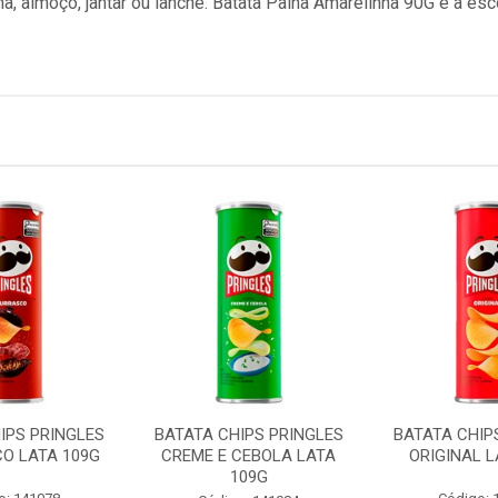
ã, almoço, jantar ou lanche. Batata Palha Amarelinha 90G é a es
IPS PRINGLES
BATATA CHIPS PRINGLES
BATATA CHIP
O LATA 109G
CREME E CEBOLA LATA
ORIGINAL L
109G