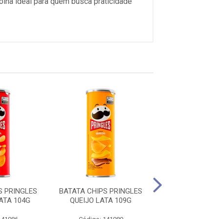
colha ideal para quem busca praticidade
S PRINGLES
BATATA CHIPS PRINGLES
BATATA PRI
ATA 104G
QUEIJO LATA 109G
ORIGINAL 