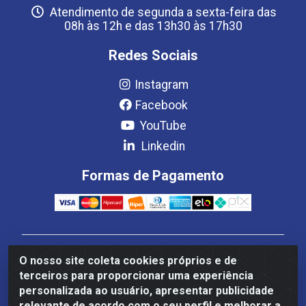
Atendimento de segunda a sexta-feira das
08h às 12h e das 13h30 às 17h30
Redes Sociais
Instagram
Facebook
YouTube
Linkedin
Formas de Pagamento
Estrela Distribuição LTDA - CNPJ 08.691.096/0001-93 -
O nosso site coleta cookies próprios e de
Setor Setor de Industria Qi 22 Lt 7, 9, 11, 13, 14 Ao 32,
terceiros para proporcionar uma experiência
S/NC - Setor Industrial Ceilândia, Brasília/DF - CEP
personalizada ao usuário, apresentar publicidade
72265-220
relevante de acordo com o seu perfil e melhorar a