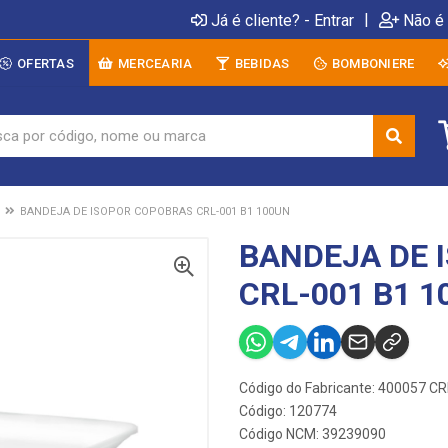
|
Já é cliente? - Entrar
Não é 
OFERTAS
MERCEARIA
BEBIDAS
BOMBONIERE
BANDEJA DE ISOPOR COPOBRAS CRL-001 B1 100UN
BANDEJA DE 
CRL-001 B1 1
Código do Fabricante: 400057 C
Código: 120774
Código NCM: 39239090