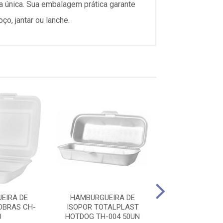
 única. Sua embalagem prática garante
ço, jantar ou lanche.
EIRA DE
HAMBURGUEIRA DE
HAMBURGUEI
OBRAS CH-
ISOPOR TOTALPLAST
ISOPOR COP
0
HOTDOG TH-004 50UN
HOTDOG CH-00