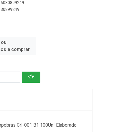
896030899249
6030899249
 ou
ços e comprar
opobras Crl-001 B1 100Un! Elaborado