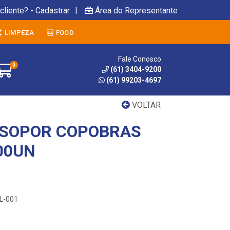
|
cliente? - Cadastrar
Área do Representante
LIMPEZA
FOOD
Fale Conosco
0
(61) 3404-9200
(61) 99203-4697
VOLTAR
ISOPOR COPOBRAS
00UN
RL-001