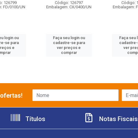
o: 126799
Código: 126797
Código: 
: FD/0100/UN
Embalagem: CX/0400/UN
Embalagem: 
u login ou
Faça seu login ou
Faça seu 
re-se para
cadastre-se para
cadastre-
preços e
ver preços e
ver pre
mprar
comprar
comp
ofertas!
Títulos
Notas Fiscais