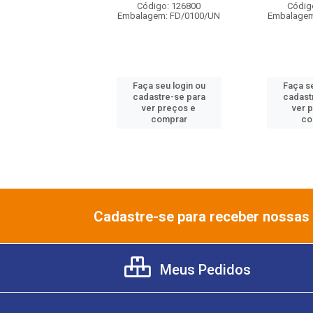
digo: 140849
Código: 126800
Códig
gem: FD/0200/UN
Embalagem: FD/0100/UN
Embalagem
 seu login ou
Faça seu login ou
Faça se
astre-se para
cadastre-se para
cadast
er preços e
ver preços e
ver 
comprar
comprar
co
Cadastre-se para receber nossas 
Meus Pedidos