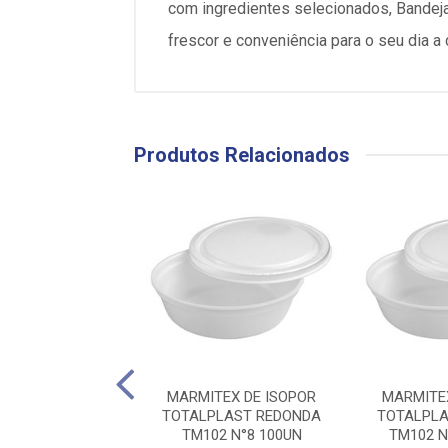
com ingredientes selecionados, Bandej
frescor e conveniência para o seu dia a 
Produtos Relacionados
URGUEIRA DE
MARMITEX DE ISOPOR
MARMITE
OR COPOBRAS
TOTALPLAST REDONDA
TOTALPLA
 CH-004 100UN
TM102 N°8 100UN
TM102 N