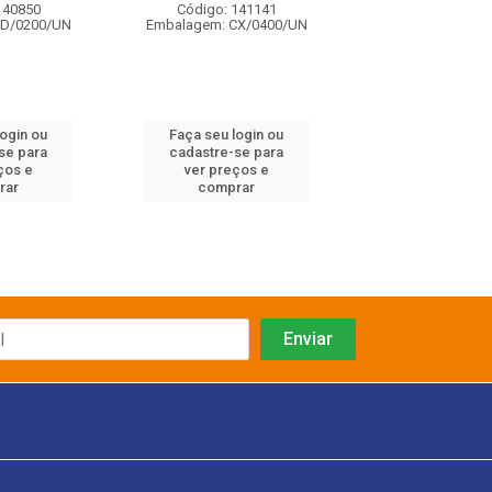
140850
Código: 141141
Código: 140
FD/0200/UN
Embalagem: CX/0400/UN
Embalagem: FD/
login ou
Faça seu login ou
Faça seu log
se para
cadastre-se para
cadastre-se 
ços e
ver preços e
ver preços
rar
comprar
comprar