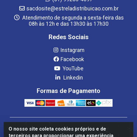
sacdosite@estreladistribuicao.com.br
Atendimento de segunda a sexta-feira das
08h às 12h e das 13h30 às 17h30
Redes Sociais
Instagram
Facebook
YouTube
Linkedin
Formas de Pagamento
Estrela Distribuição LTDA - CNPJ 08.691.096/0001-93 -
O nosso site coleta cookies próprios e de
Setor Setor de Industria Qi 22 Lt 7, 9, 11, 13, 14 Ao 32,
terceiros para proporcionar uma experiência