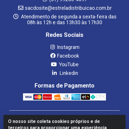
sacdosite@estreladistribuicao.com.br
Atendimento de segunda a sexta-feira das
08h às 12h e das 13h30 às 17h30
Redes Sociais
Instagram
Facebook
YouTube
Linkedin
Formas de Pagamento
Estrela Distribuição LTDA - CNPJ 08.691.096/0001-93 -
O nosso site coleta cookies próprios e de
Setor Setor de Industria Qi 22 Lt 7, 9, 11, 13, 14 Ao 32,
terceiros para proporcionar uma experiência