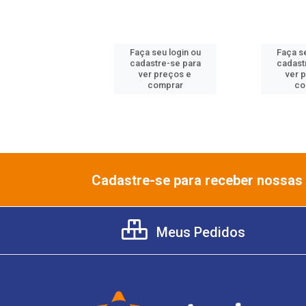
 seu login ou
Faça seu login ou
Faça se
astre-se para
cadastre-se para
cadast
er preços e
ver preços e
ver 
comprar
comprar
co
Cadastre-se para receber nossas 
Meus Pedidos