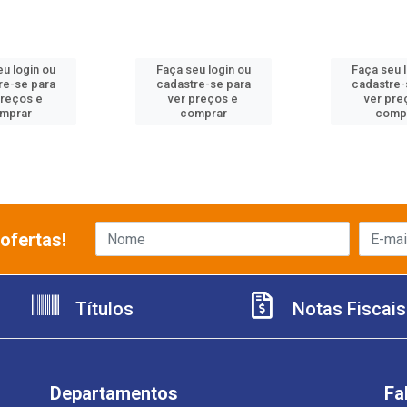
u login ou
Faça seu login ou
Faça seu 
re-se para
cadastre-se para
cadastre-
preços e
ver preços e
ver pre
mprar
comprar
comp
ofertas!
Títulos
Notas Fiscais
Departamentos
Fa