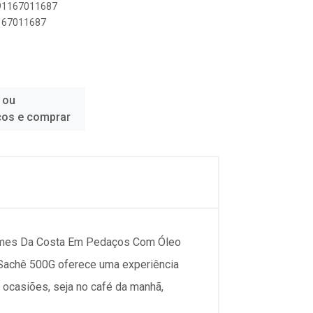
891167011687
1167011687
 ou
ços e comprar
omes Da Costa Em Pedaços Com Óleo
Sachê 500G oferece uma experiência
s ocasiões, seja no café da manhã,