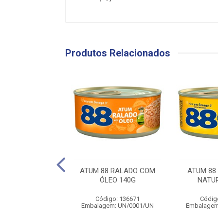
Produtos Relacionados
OQUEIRO RALADO
ATUM 88 RALADO COM
ATUM 88
LHO DE TOMATE
ÓLEO 140G
NATU
170G
Código: 136671
Códig
digo: 140692
Embalagem: UN/0001/UN
Embalagem
gem: UN/0001/UN