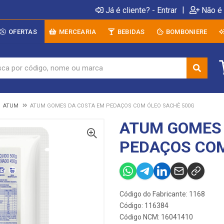
|
Já é cliente? - Entrar
Não é 
OFERTAS
MERCEARIA
BEBIDAS
BOMBONIERE
ATUM
ATUM GOMES DA COSTA EM PEDAÇOS COM ÓLEO SACHÊ 500G
ATUM GOMES 
PEDAÇOS COM
Código do Fabricante: 1168
Código: 116384
Código NCM: 16041410