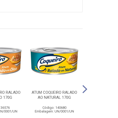
RO RALADO
ATUM COQUEIRO RALADO
ATUM COQUEIRO
O 170G
AO NATURAL 170G
COM MOLHO DE
170G
136576
Código: 140680
Código: 140
UN/0001/UN
Embalagem: UN/0001/UN
Embalagem: UN/