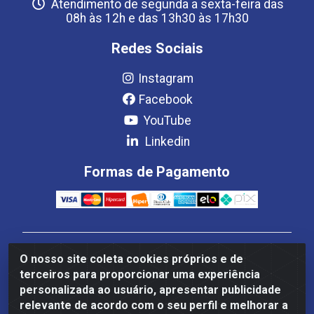
Atendimento de segunda a sexta-feira das
08h às 12h e das 13h30 às 17h30
Redes Sociais
Instagram
Facebook
YouTube
Linkedin
Formas de Pagamento
Estrela Distribuição LTDA - CNPJ 08.691.096/0001-93 -
O nosso site coleta cookies próprios e de
Setor Setor de Industria Qi 22 Lt 7, 9, 11, 13, 14 Ao 32,
terceiros para proporcionar uma experiência
S/NC - Setor Industrial Ceilândia, Brasília/DF - CEP
personalizada ao usuário, apresentar publicidade
72265-220
relevante de acordo com o seu perfil e melhorar a