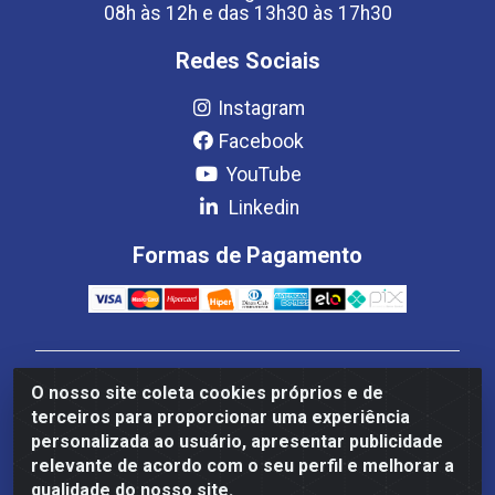
08h às 12h e das 13h30 às 17h30
Redes Sociais
Instagram
Facebook
YouTube
Linkedin
Formas de Pagamento
Estrela Distribuição LTDA - CNPJ 08.691.096/0001-93 -
O nosso site coleta cookies próprios e de
Setor Setor de Industria Qi 22 Lt 7, 9, 11, 13, 14 Ao 32,
terceiros para proporcionar uma experiência
S/NC - Setor Industrial Ceilândia, Brasília/DF - CEP
personalizada ao usuário, apresentar publicidade
72265-220
relevante de acordo com o seu perfil e melhorar a
qualidade do nosso site.