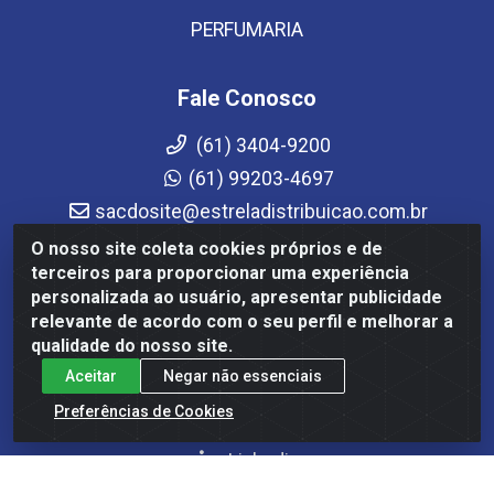
PERFUMARIA
Fale Conosco
(61) 3404-9200
(61) 99203-4697
sacdosite@estreladistribuicao.com.br
Atendimento de segunda a sexta-feira das 08h às
O nosso site coleta cookies próprios e de
12h e das 13h30 às 17h30
terceiros para proporcionar uma experiência
personalizada ao usuário, apresentar publicidade
Redes Sociais
relevante de acordo com o seu perfil e melhorar a
qualidade do nosso site.
Instagram
Aceitar
Negar não essenciais
Facebook
Preferências de Cookies
YouTube
Linkedin