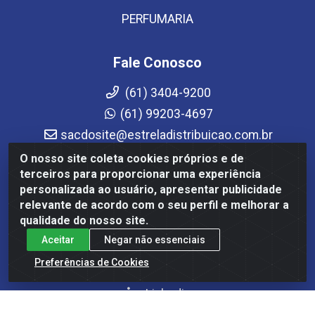
PERFUMARIA
Fale Conosco
(61) 3404-9200
(61) 99203-4697
sacdosite@estreladistribuicao.com.br
Atendimento de segunda a sexta-feira das 08h às
O nosso site coleta cookies próprios e de
12h e das 13h30 às 17h30
terceiros para proporcionar uma experiência
personalizada ao usuário, apresentar publicidade
Redes Sociais
relevante de acordo com o seu perfil e melhorar a
qualidade do nosso site.
Instagram
Aceitar
Negar não essenciais
Facebook
Preferências de Cookies
YouTube
Linkedin