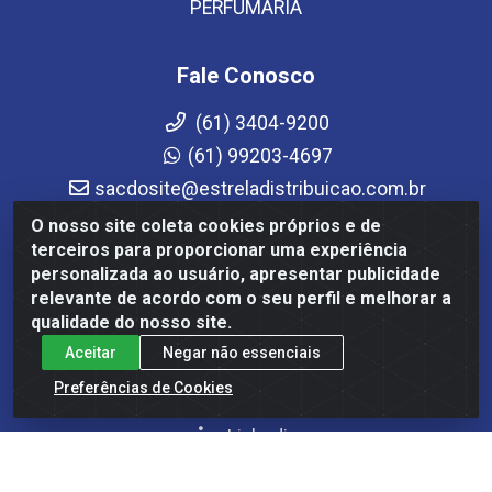
PERFUMARIA
Fale Conosco
(61) 3404-9200
(61) 99203-4697
sacdosite@estreladistribuicao.com.br
Atendimento de segunda a sexta-feira das 08h às
O nosso site coleta cookies próprios e de
12h e das 13h30 às 17h30
terceiros para proporcionar uma experiência
personalizada ao usuário, apresentar publicidade
Redes Sociais
relevante de acordo com o seu perfil e melhorar a
qualidade do nosso site.
Instagram
Aceitar
Negar não essenciais
Facebook
Preferências de Cookies
YouTube
Linkedin
Formas de Pagamento