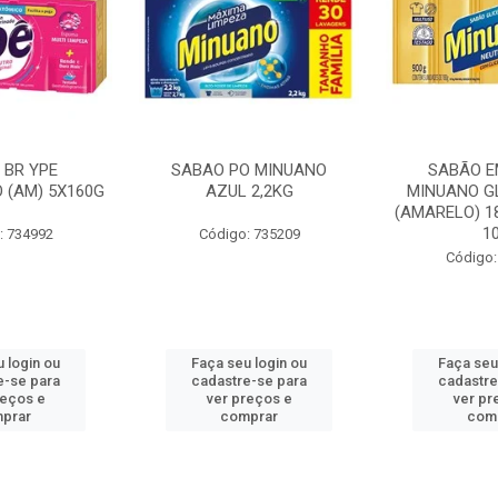
O MINUANO
SABÃO EM BARRA
DETERGENT
 2,2KG
MINUANO GLICERINADO
MINUANO NE
(AMARELO) 180G 5UN COM
10...
: 735209
Código
Código: 141525
 login ou
Faça seu login ou
Faça seu
e-se para
cadastre-se para
cadastre
reços e
ver preços e
ver pr
prar
comprar
com