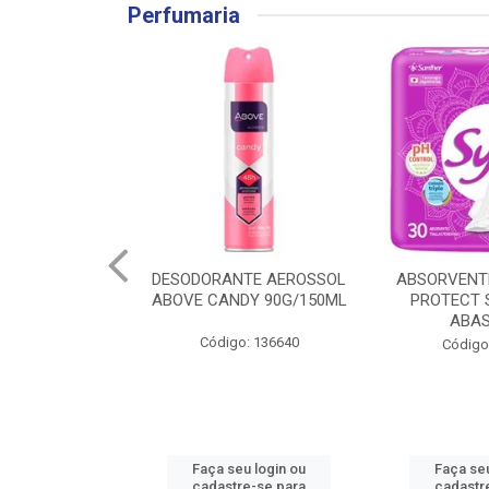
Perfumaria
TE AEROSSOL
ABSORVENTE SYM TOTAL
SABONETE
DY 90G/150ML
PROTECT SUAVE COM
FRANCIS B
ABAS 30UN
CARAMB
: 136640
Código: 139186
Código
u login ou
Faça seu login ou
Faça seu
e-se para
cadastre-se para
cadastr