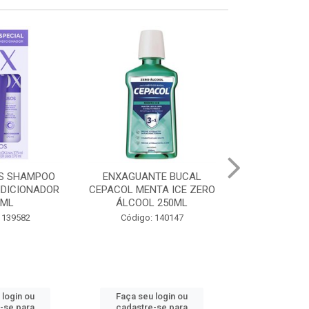
TE BUCAL
ÓLEO CAPILAR OX NUTRE
CREME DENT
TA ICE ZERO
120ML
MÁXIMA P
 250ML
ANTICÁRI
Código: 141165
 140147
Código
 login ou
Faça seu login ou
Faça seu 
-se para
cadastre-se para
cadastre