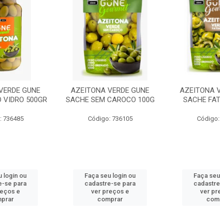
VERDE GUNE
AZEITONA VERDE GUNE
AZEITONA 
 VIDRO 500GR
SACHE SEM CAROCO 100G
SACHE FAT
: 736485
Código: 736105
Código:
 login ou
Faça seu login ou
Faça seu
e-se para
cadastre-se para
cadastre
reços e
ver preços e
ver pr
prar
comprar
com