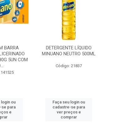
E LÍQUIDO
DETERGENTE LÍQUIDO
SABAO 
UTRO 500ML
MINUANO COCO 500ML
GLICERINADO 
: 21837
Código: 23554
Código:
 login ou
Faça seu login ou
Faça seu 
-se para
cadastre-se para
cadastre
eços e
ver preços e
ver pr
prar
comprar
comp