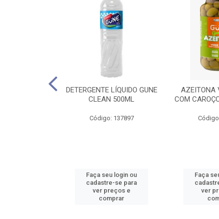
 LÍQUIDO GUNE
DETERGENTE LÍQUIDO GUNE
AZEITONA 
 500ML
CLEAN 500ML
COM CAROÇO
: 137898
Código: 137897
Código
u login ou
Faça seu login ou
Faça seu
e-se para
cadastre-se para
cadastr
reços e
ver preços e
ver p
mprar
comprar
com