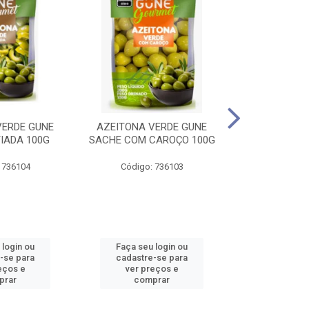
VERDE GUNE
AZEITONA VERDE GUNE
FLOCOS DE 
IADA 100G
SACHE COM CAROÇO 100G
COLORI
 736104
Código: 736103
Código:
 login ou
Faça seu login ou
Faça seu 
-se para
cadastre-se para
cadastre
eços e
ver preços e
ver pr
prar
comprar
comp