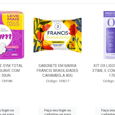
 EM BARRA
KIT OX LISOS SHAMPOO
ENXAGUAN
RASILIDADES
375ML E CONDICIONADOR
CEPACOL MEN
OLA 80G
170ML
ÁLCOOL
: 139217
Código: 139582
Código:
 login ou
Faça seu login ou
Faça seu
e-se para
cadastre-se para
cadastre