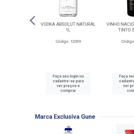
PARA BARBEAR
VODKA ABSOLUT NATURAL
VINHO NACI
ORT 2 WOMAN
1L
TINTO 
2X2
Código: 12039
Código
: 736433
u login ou
Faça seu login ou
Faça seu
e-se para
cadastre-se para
cadastr
reços e
ver preços e
ver p
mprar
comprar
com
Marca Exclusiva Gune