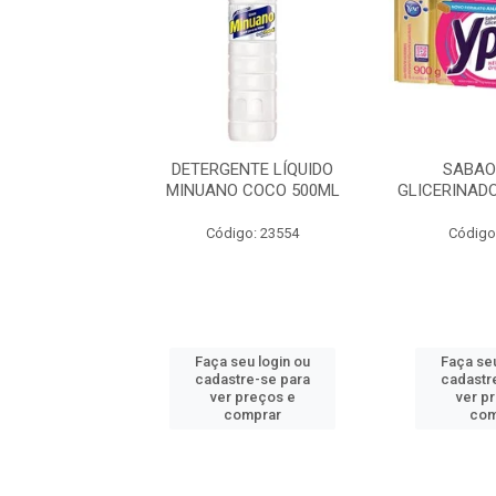
TE LÍQUIDO
SABAO BR YPE
SABAO P
COCO 500ML
GLICERINADO (AM) 5X160G
AZUL
o: 23554
Código: 734992
Código
u login ou
Faça seu login ou
Faça seu
e-se para
cadastre-se para
cadastr
reços e
ver preços e
ver p
mprar
comprar
com