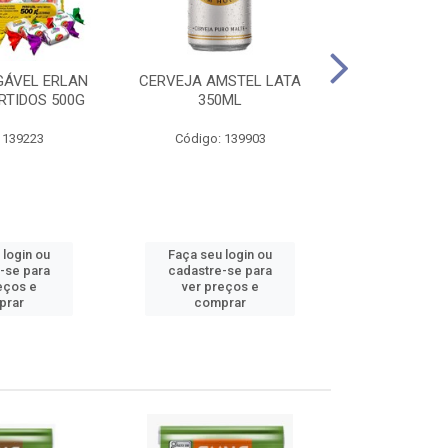
GÁVEL ERLAN
CERVEJA AMSTEL LATA
AGUARDENT
RTIDOS 500G
350ML
SERTANEJA V
 139223
Código: 139903
Código
 login ou
Faça seu login ou
Faça seu 
-se para
cadastre-se para
cadastre
eços e
ver preços e
ver pr
prar
comprar
comp