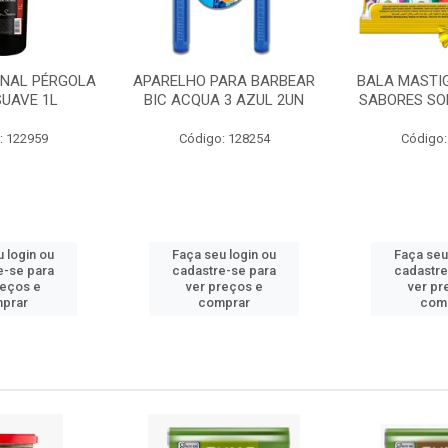
ONAL PÉRGOLA
APARELHO PARA BARBEAR
BALA MASTI
SUAVE 1L
BIC ACQUA 3 AZUL 2UN
SABORES SO
: 122959
Código: 128254
Código:
 login ou
Faça seu login ou
Faça seu
e-se para
cadastre-se para
cadastre
reços e
ver preços e
ver pr
prar
comprar
com