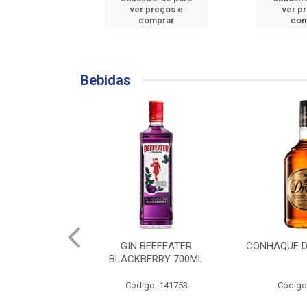
reços e
ver preços e
ver p
mprar
comprar
com
Bebidas
EEFEATER
CONHAQUE DREHER 900ML
REFRESCO 
RRY 700ML
MORAN
: 141753
Código: 139624
Código