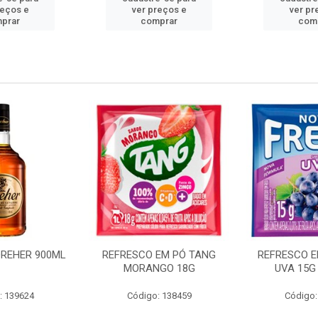
reços e
ver preços e
ver pr
prar
comprar
com
EM PÓ TANG
REFRESCO EM PÓ FRESH
ENGOV AFT
GO 18G
UVA 15G (FAZ 2L)
25
: 138459
Código: 138417
Código: