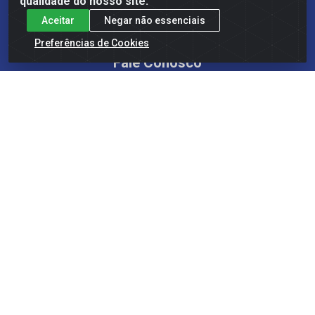
qualidade do nosso site.
PERFUMARIA
Aceitar
Negar não essenciais
Preferências de Cookies
Fale Conosco
(61) 3404-9200
(61) 99203-4697
sacdosite@estreladistribuicao.com.br
Atendimento de segunda a sexta-feira das 08h às
12h e das 13h30 às 17h30
Redes Sociais
Instagram
Facebook
YouTube
Linkedin