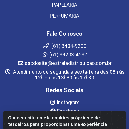
PAPELARIA
PERFUMARIA
Fale Conosco
(61) 3404-9200
(61) 99203-4697
sacdosite@estreladistribuicao.com.br
Atendimento de segunda a sexta-feira das 08h às
12h e das 13h30 às 17h30
Redes Sociais
Instagram
Facebook
O nosso site coleta cookies próprios e de
YouTube
terceiros para proporcionar uma experiência
Linkedin