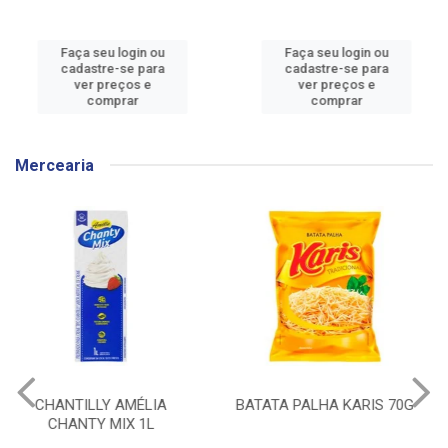
Faça seu login ou
Faça seu login ou
cadastre-se para
cadastre-se para
ver preços e
ver preços e
comprar
comprar
Mercearia
BATATA PALHA KARIS 70G
CEREAL MATINAL
KELLOGGS SUCRILHOS
ORIGINAL CAIXA 240G