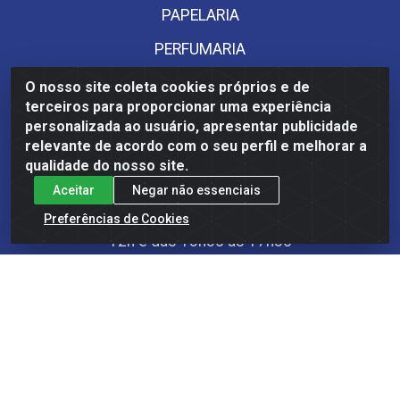
PAPELARIA
PERFUMARIA
O nosso site coleta cookies próprios e de
Fale Conosco
terceiros para proporcionar uma experiência
personalizada ao usuário, apresentar publicidade
(61) 3404-9200
relevante de acordo com o seu perfil e melhorar a
qualidade do nosso site.
(61) 99203-4697
Aceitar
Negar não essenciais
sacdosite@estreladistribuicao.com.br
Preferências de Cookies
Atendimento de segunda a sexta-feira das 08h às
12h e das 13h30 às 17h30
Redes Sociais
Instagram
Facebook
YouTube
Linkedin