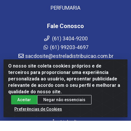
PERFUMARIA
Fale Conosco
(61) 3404-9200
(61) 99203-4697
sacdosite@estreladistribuicao.com.br
Atendimento de segunda a sexta-feira das 08h às
O nosso site coleta cookies próprios e de
12h e das 13h30 às 17h30
terceiros para proporcionar uma experiência
personalizada ao usuário, apresentar publicidade
Redes Sociais
relevante de acordo com o seu perfil e melhorar a
qualidade do nosso site.
Instagram
Aceitar
Negar não essenciais
Facebook
Preferências de Cookies
YouTube
Linkedin