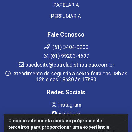
PAPELARIA
PERFUMARIA
Fale Conosco
(61) 3404-9200
(61) 99203-4697
sacdosite@estreladistribuicao.com.br
Atendimento de segunda a sexta-feira das 08h às
12h e das 13h30 às 17h30
Redes Sociais
Instagram
Facebook
O nosso site coleta cookies próprios e de
YouTube
terceiros para proporcionar uma experiência
Linkedin