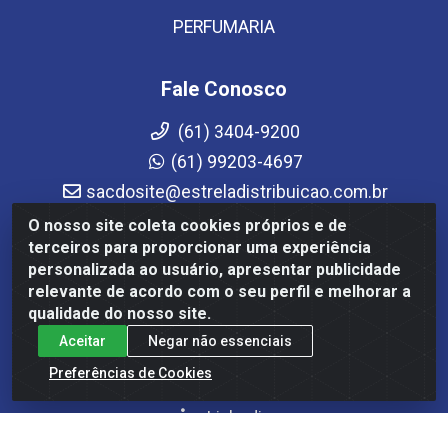
PERFUMARIA
Fale Conosco
(61) 3404-9200
(61) 99203-4697
sacdosite@estreladistribuicao.com.br
Atendimento de segunda a sexta-feira das 08h às
O nosso site coleta cookies próprios e de
12h e das 13h30 às 17h30
terceiros para proporcionar uma experiência
personalizada ao usuário, apresentar publicidade
Redes Sociais
relevante de acordo com o seu perfil e melhorar a
qualidade do nosso site.
Instagram
Aceitar
Negar não essenciais
Facebook
Preferências de Cookies
YouTube
Linkedin