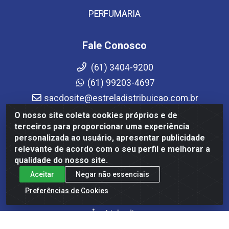
PERFUMARIA
Fale Conosco
(61) 3404-9200
(61) 99203-4697
sacdosite@estreladistribuicao.com.br
Atendimento de segunda a sexta-feira das 08h às
O nosso site coleta cookies próprios e de
12h e das 13h30 às 17h30
terceiros para proporcionar uma experiência
personalizada ao usuário, apresentar publicidade
Redes Sociais
relevante de acordo com o seu perfil e melhorar a
qualidade do nosso site.
Instagram
Aceitar
Negar não essenciais
Facebook
Preferências de Cookies
YouTube
Linkedin