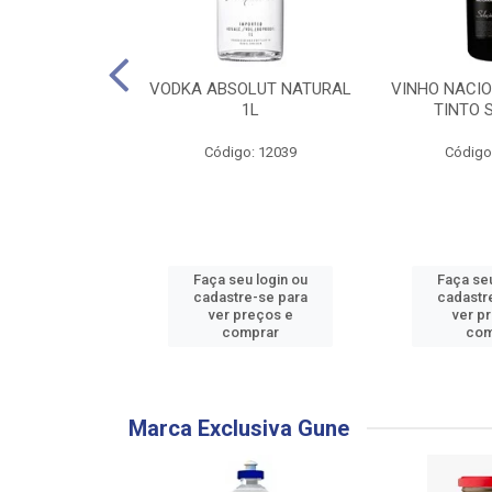
PARA BARBEAR
VODKA ABSOLUT NATURAL
VINHO NACI
ORT 2 WOMAN
1L
TINTO 
2X2
Código: 12039
Código
: 736433
u login ou
Faça seu login ou
Faça seu
e-se para
cadastre-se para
cadastr
reços e
ver preços e
ver p
mprar
comprar
com
Marca Exclusiva Gune