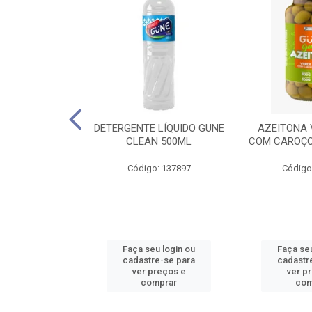
 LÍQUIDO GUNE
DETERGENTE LÍQUIDO GUNE
AZEITONA 
 500ML
CLEAN 500ML
COM CAROÇO
: 137898
Código: 137897
Código
u login ou
Faça seu login ou
Faça seu
e-se para
cadastre-se para
cadastr
reços e
ver preços e
ver p
mprar
comprar
com