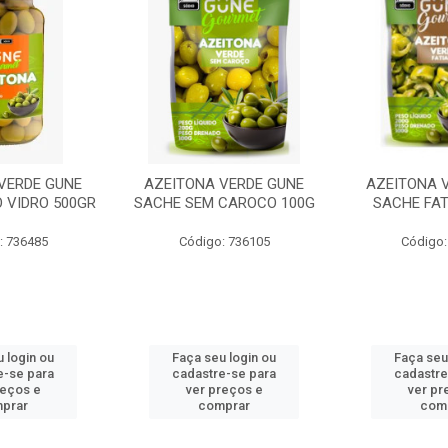
VERDE GUNE
AZEITONA VERDE GUNE
AZEITONA 
 VIDRO 500GR
SACHE SEM CAROCO 100G
SACHE FAT
: 736485
Código: 736105
Código:
 login ou
Faça seu login ou
Faça seu
e-se para
cadastre-se para
cadastre
reços e
ver preços e
ver pr
prar
comprar
com