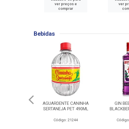
reços e
ver preços e
ver p
mprar
comprar
com
Bebidas
EM PÓ PROMIX
AGUARDENTE CANINHA
GIN BE
G (FAZ 10L)
SERTANEJA PET 490ML
BLACKBE
: 137168
Código: 21244
Código