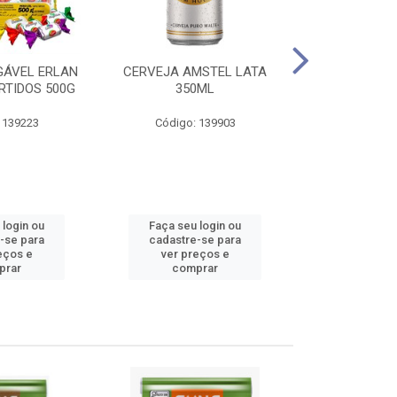
GÁVEL ERLAN
CERVEJA AMSTEL LATA
AGUARDENT
RTIDOS 500G
350ML
SERTANEJA V
 139223
Código: 139903
Código
 login ou
Faça seu login ou
Faça seu 
-se para
cadastre-se para
cadastre
eços e
ver preços e
ver pr
prar
comprar
comp