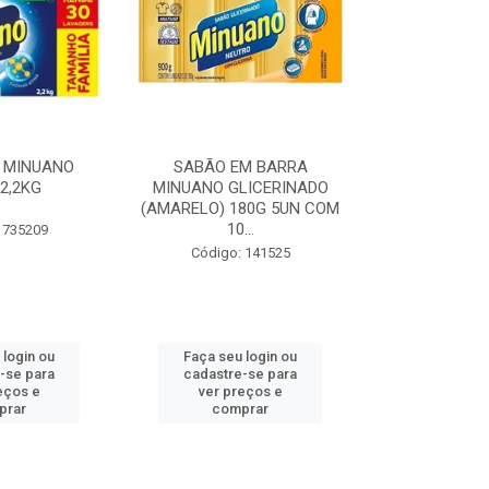
 MINUANO
SABÃO EM BARRA
DETERGENT
2,2KG
MINUANO GLICERINADO
MINUANO NE
(AMARELO) 180G 5UN COM
10...
 735209
Código:
Código: 141525
 login ou
Faça seu login ou
Faça seu 
-se para
cadastre-se para
cadastre
eços e
ver preços e
ver pr
prar
comprar
comp