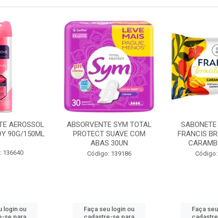
TE AEROSSOL
ABSORVENTE SYM TOTAL
SABONETE
Y 90G/150ML
PROTECT SUAVE COM
FRANCIS BR
ABAS 30UN
CARAMB
: 136640
Código: 139186
Código:
 login ou
Faça seu login ou
Faça seu
e-se para
cadastre-se para
cadastre