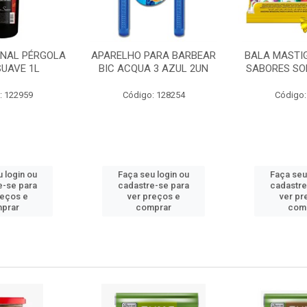
ONAL PÉRGOLA
APARELHO PARA BARBEAR
BALA MASTI
SUAVE 1L
BIC ACQUA 3 AZUL 2UN
SABORES SO
: 122959
Código: 128254
Código:
 login ou
Faça seu login ou
Faça seu
e-se para
cadastre-se para
cadastre
reços e
ver preços e
ver pr
prar
comprar
com