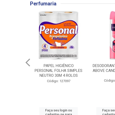
Perfumaria
NTAL COLGATE
PAPEL HIGIÊNICO
DESODORAN
EAN MACIA LV3
PERSONAL FOLHA SIMPLES
ABOVE CAND
G2UN
NEUTRO 30M 4 ROLOS
Código
: 124986
Código: 127097
u login ou
Faça seu login ou
Faça seu
e-se para
cadastre-se para
cadastr