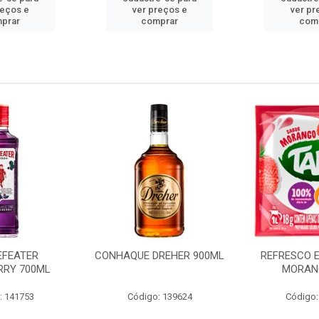
reços e
ver preços e
ver pr
prar
comprar
com
EFEATER
CONHAQUE DREHER 900ML
REFRESCO 
RRY 700ML
MORAN
: 141753
Código: 139624
Código: