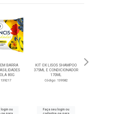
 EM BARRA
KIT OX LISOS SHAMPOO
ENXAGUAN
ASILIDADES
375ML E CONDICIONADOR
CEPACOL MEN
OLA 80G
170ML
ÁLCOOL
 139217
Código: 139582
Código:
 login ou
Faça seu login ou
Faça seu 
-se para
cadastre-se para
cadastre