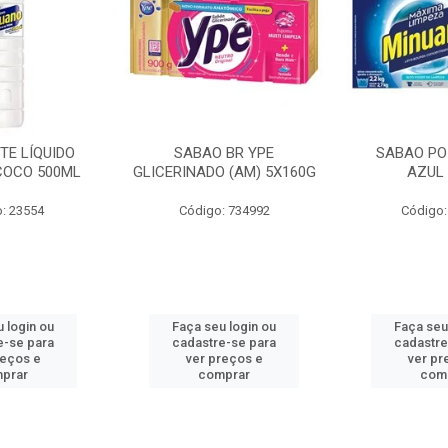
TE LÍQUIDO
SABAO BR YPE
SABAO PO
COCO 500ML
GLICERINADO (AM) 5X160G
AZUL 
: 23554
Código: 734992
Código:
 login ou
Faça seu login ou
Faça seu
e-se para
cadastre-se para
cadastre
reços e
ver preços e
ver pr
prar
comprar
com