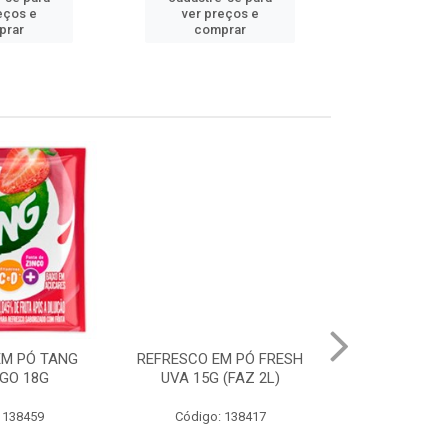
eços e
ver preços e
ver pr
prar
comprar
comp
EM PÓ TANG
REFRESCO EM PÓ FRESH
ENGOV AFT
GO 18G
UVA 15G (FAZ 2L)
250
 138459
Código: 138417
Código: