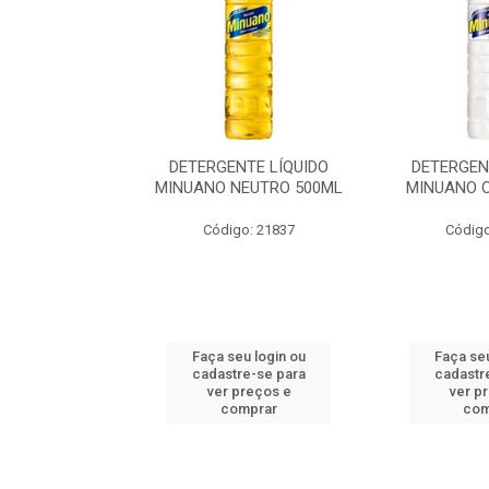
EM BARRA
DETERGENTE LÍQUIDO
DETERGEN
GLICERINADO
MINUANO NEUTRO 500ML
MINUANO 
180G 5UN COM
0...
Código: 21837
Código
: 141525
u login ou
Faça seu login ou
Faça seu
e-se para
cadastre-se para
cadastr
reços e
ver preços e
ver p
mprar
comprar
com