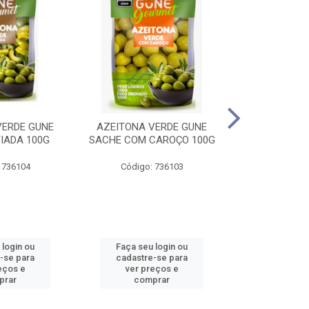
VERDE GUNE
AZEITONA VERDE GUNE
FLOCOS DE 
IADA 100G
SACHE COM CAROÇO 100G
COLORI
 736104
Código: 736103
Código:
 login ou
Faça seu login ou
Faça seu 
-se para
cadastre-se para
cadastre
eços e
ver preços e
ver pr
prar
comprar
comp