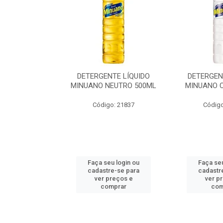
TE LÍQUIDO
DETERGENTE LÍQUIDO
SABAO
EUTRO 500ML
MINUANO COCO 500ML
GLICERINADO
o: 21837
Código: 23554
Código
u login ou
Faça seu login ou
Faça seu
e-se para
cadastre-se para
cadastr
reços e
ver preços e
ver p
mprar
comprar
com