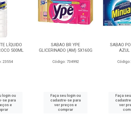
 BR YPE
SABAO PO MINUANO
SABÃO E
 (AM) 5X160G
AZUL 2,2KG
MINUANO G
(AMARELO) 1
10
: 734992
Código: 735209
Código:
 login ou
Faça seu login ou
Faça seu
e-se para
cadastre-se para
cadastre
reços e
ver preços e
ver pr
prar
comprar
com