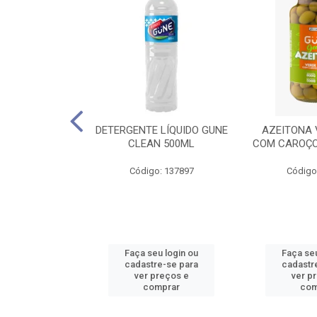
 LÍQUIDO GUNE
DETERGENTE LÍQUIDO GUNE
AZEITONA 
 500ML
CLEAN 500ML
COM CAROÇO
: 137898
Código: 137897
Código
u login ou
Faça seu login ou
Faça seu
e-se para
cadastre-se para
cadastr
reços e
ver preços e
ver p
mprar
comprar
com