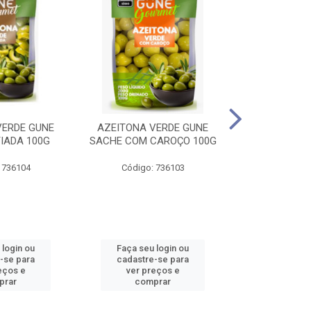
VERDE GUNE
AZEITONA VERDE GUNE
FLOCOS DE 
IADA 100G
SACHE COM CAROÇO 100G
COLORI
 736104
Código: 736103
Código:
 login ou
Faça seu login ou
Faça seu 
-se para
cadastre-se para
cadastre
eços e
ver preços e
ver pr
prar
comprar
comp