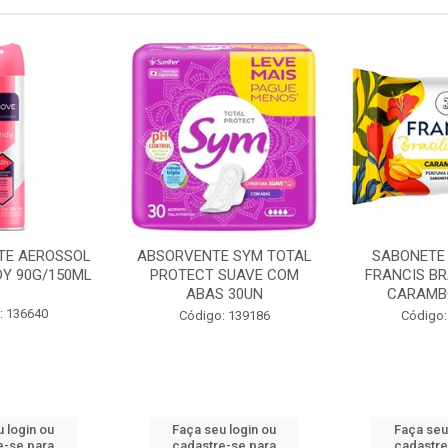
E SYM TOTAL
SABONETE EM BARRA
KIT OX LIS
SUAVE COM
FRANCIS BRASILIDADES
375ML E CO
 30UN
CARAMBOLA 80G
17
: 139186
Código: 139217
Código:
 login ou
Faça seu login ou
Faça seu
e-se para
cadastre-se para
cadastre