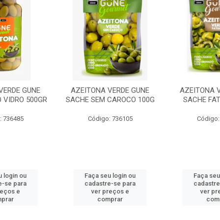
VERDE GUNE
AZEITONA VERDE GUNE
AZEITONA 
 VIDRO 500GR
SACHE SEM CAROCO 100G
SACHE FAT
: 736485
Código: 736105
Código:
 login ou
Faça seu login ou
Faça seu
e-se para
cadastre-se para
cadastre
reços e
ver preços e
ver pr
prar
comprar
com