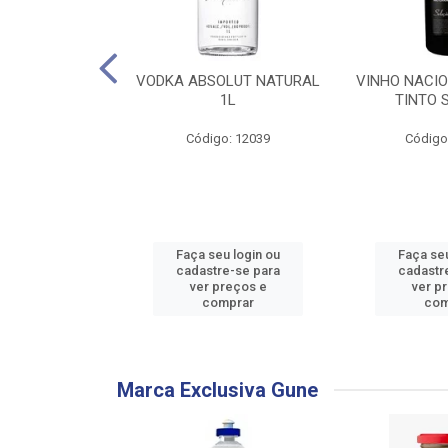
PARA BARBEAR
VODKA ABSOLUT NATURAL
VINHO NACI
ORT 2 WOMAN
1L
TINTO 
2X2
Código: 12039
Código
: 736433
u login ou
Faça seu login ou
Faça seu
e-se para
cadastre-se para
cadastr
reços e
ver preços e
ver p
mprar
comprar
com
Marca Exclusiva Gune