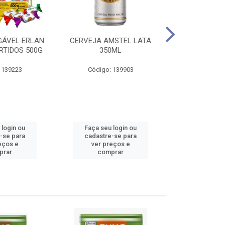
GÁVEL ERLAN
CERVEJA AMSTEL LATA
AGUARDENT
RTIDOS 500G
350ML
SERTANEJA V
 139223
Código: 139903
Código
 login ou
Faça seu login ou
Faça seu 
-se para
cadastre-se para
cadastre
eços e
ver preços e
ver pr
prar
comprar
comp