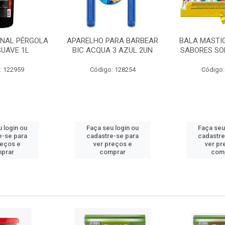
ONAL PÉRGOLA
APARELHO PARA BARBEAR
BALA MASTI
SUAVE 1L
BIC ACQUA 3 AZUL 2UN
SABORES SO
: 122959
Código: 128254
Código:
 login ou
Faça seu login ou
Faça seu
e-se para
cadastre-se para
cadastre
reços e
ver preços e
ver pr
prar
comprar
com