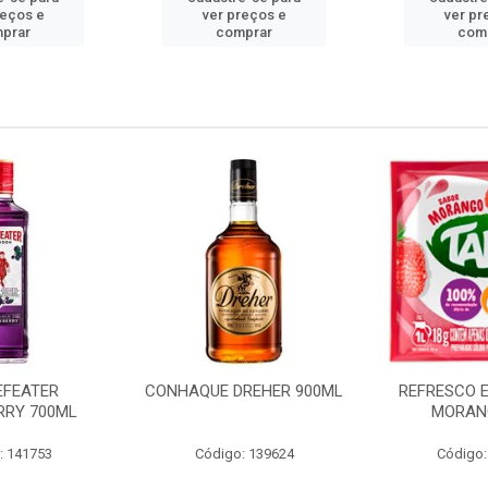
reços e
ver preços e
ver pr
prar
comprar
com
REHER 900ML
REFRESCO EM PÓ TANG
REFRESCO E
MORANGO 18G
UVA 15G 
: 139624
Código: 138459
Código: