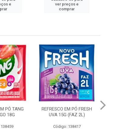
eços e
ver preços e
ver pr
prar
comprar
comp
M PÓ FRESH
ENGOV AFTER CITRUS
REFRESCO EM
(FAZ 2L)
250ML
UVA 250G 
 138417
Código: 137514
Código: