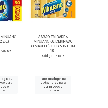
M BARRA
DETERGENTE LÍQUIDO
DETERGENT
LICERINADO
MINUANO NEUTRO 500ML
MINUANO C
80G 5UN COM
...
Código: 21837
Código:
 141525
 login ou
Faça seu login ou
Faça seu 
-se para
cadastre-se para
cadastre
eços e
ver preços e
ver pr
prar
comprar
comp