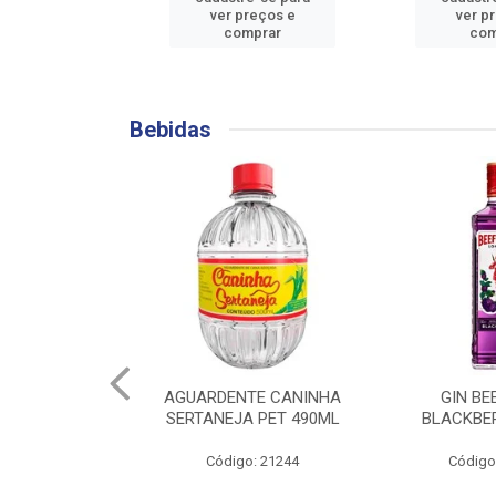
reços e
ver preços e
ver p
mprar
comprar
com
Bebidas
TE CANINHA
GIN BEEFEATER
CONHAQUE D
A PET 490ML
BLACKBERRY 700ML
o: 21244
Código: 141753
Código