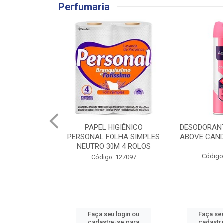
Perfumaria
HIGIÊNICO
DESODORANTE AEROSSOL
ABSORVENT
OLHA SIMPLES
ABOVE CANDY 90G/150ML
PROTECT 
0M 4 ROLOS
ABAS
Código: 136640
: 127097
Código
u login ou
Faça seu login ou
Faça seu
e-se para
cadastre-se para
cadastr