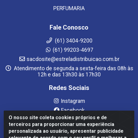
PERFUMARIA
Fale Conosco
(61) 3404-9200
(61) 99203-4697
sacdosite@estreladistribuicao.com.br
Atendimento de segunda a sexta-feira das 08h às
12h e das 13h30 às 17h30
Redes Sociais
Instagram
Facebook
O nosso site coleta cookies próprios e de
YouTube
terceiros para proporcionar uma experiência
Linkedin
personalizada ao usuário, apresentar publicidade
relevante de acordo com o seu perfil e melhorar a