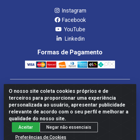
Instagram
Facebook
YouTube
Linkedin
Formas de Pagamento
Estrela Distribuição LTDA - CNPJ 08.691.096/0001-93 -
O nosso site coleta cookies próprios e de
Setor Setor de Industria Qi 22 Lt 7, 9, 11, 13, 14 Ao 32,
terceiros para proporcionar uma experiência
S/NC - Setor Industrial Ceilândia, Brasília/DF - CEP
personalizada ao usuário, apresentar publicidade
72265-220
relevante de acordo com o seu perfil e melhorar a
qualidade do nosso site.
Aceitar
Negar não essenciais
Preferências de Cookies